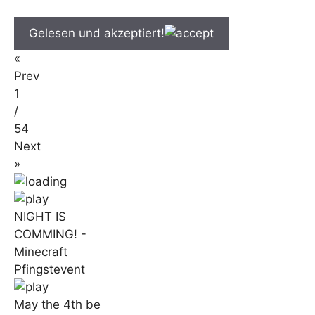
Gelesen und akzeptiert!
«
Prev
1
/
54
Next
»
NIGHT IS
COMMING! -
Minecraft
Pfingstevent
May the 4th be