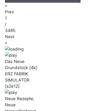
«
Prev
1
/
3485
Next
»
Das Neue
Grundstück [4k]
ERZ FABRIK
SIMULATOR
[s2e12]
Neue Rezepte,
Neue