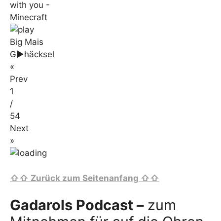
with you -
Minecraft
Big Mais
G►häcksel
«
Prev
1
/
54
Next
»
⇧⇧ Zurück zum Seitenanfang ⇧⇧
Gadarols Podcast –
zum