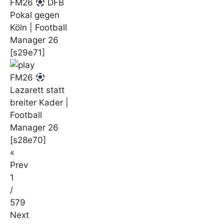
FM26
DFB
Pokal gegen
Köln | Football
Manager 26
[s29e71]
FM26
Lazarett statt
breiter Kader |
Football
Manager 26
[s28e70]
«
Prev
1
/
579
Next