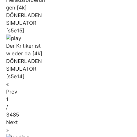
Herausforderun
gen [4k]
DÖNERLADEN
SIMULATOR
[s5e15]
Der Kritiker ist
wieder da [4k]
DÖNERLADEN
SIMULATOR
[s5e14]
«
Prev
1
/
3485
Next
»