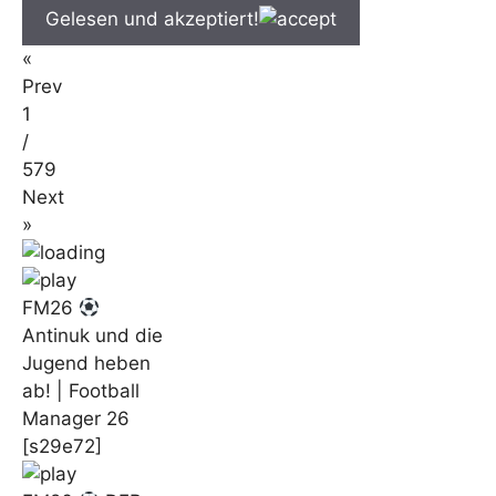
Gelesen und akzeptiert!
«
Prev
1
/
579
Next
»
FM26
Antinuk und die
Jugend heben
ab! | Football
Manager 26
[s29e72]