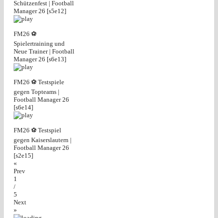
Schützenfest | Football
Manager 26 [s5e12]
FM26 ⚽
Spielertraining und
Neue Trainer | Football
Manager 26 [s6e13]
FM26 ⚽ Testspiele
gegen Topteams |
Football Manager 26
[s6e14]
FM26 ⚽ Testspiel
gegen Kaiserslautern |
Football Manager 26
[s2e15]
«
Prev
1
/
5
Next
»