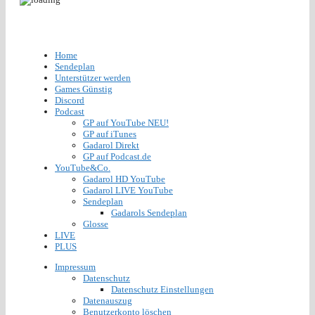
Home
Sendeplan
Unterstützer werden
Games Günstig
Discord
Podcast
GP auf YouTube NEU!
GP auf iTunes
Gadarol Direkt
GP auf Podcast.de
YouTube&Co.
Gadarol HD YouTube
Gadarol LIVE YouTube
Sendeplan
Gadarols Sendeplan
Glosse
LIVE
PLUS
Impressum
Datenschutz
Datenschutz Einstellungen
Datenauszug
Benutzerkonto löschen