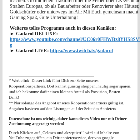
machen. Ob mit fetten Traktoren über die Felder oder LKWs in d
Straßen Europas, ob als Bauarbeiter oder Renovierer alter Häuser,
Goldschürfer oder unterwegs im All: Mit Euch gemeinsam macht
Gaming Spaß, Gute Unterhaltung!
Weiteres tolles Programm auch in diesen Kanälen:
► Gadarol DELUXE:
https://www.youtube.com/channel/UC06r0FHWBz8YHS8S
g
► Gadarol LIVE:
https://www.twitch.tv/gadarol
__________________________________
* Werbelink: Dieser Link führt Dich zur Seite unseres
Kooperationspartners. Dort kannst günstig shoppen, häufig sogar sparen,
und ich bekomme dafür einen kleinen Anteil als Provision, Besten
Dank!
** Nur solange das Angebot unseres Kooperationspartners gültig ist.
Angaben basieren auf den Listungen auf der Seite des Anbieters.
Datenschutz ist uns wichtig, daher kann dieses Video nur mit Deiner
Zustimmung angezeigt werden!
Durch Klicken auf „Gelesen und akzeptiert!“ wird auf Inhalte von
YouTube zugegriffen, ein Drittanbieterservice, der von google