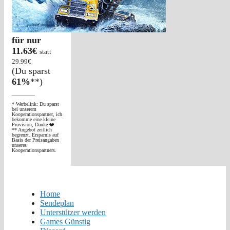
für nur
11.63€
statt
29.99€
(Du sparst
61%
**)
_________
* Werbelink: Du sparst
bei unserem
Kooperationspartner, ich
bekomme eine kleine
Provision, Danke ❤️
** Angebot zeitlich
begrenzt. Ersparnis auf
Basis der Preisangaben
unseres
Kooperationspartners.
Home
Sendeplan
Unterstützer werden
Games Günstig