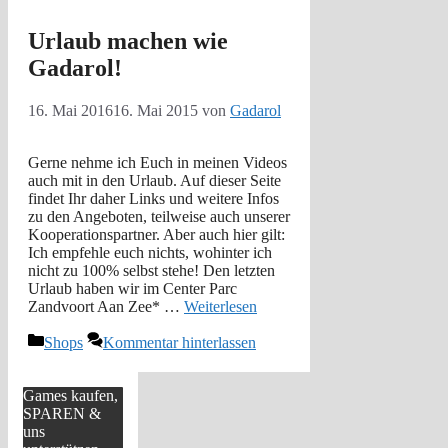
Urlaub machen wie
Gadarol!
16. Mai 2016
16. Mai 2015
von
Gadarol
Gerne nehme ich Euch in meinen Videos
auch mit in den Urlaub. Auf dieser Seite
findet Ihr daher Links und weitere Infos
zu den Angeboten, teilweise auch unserer
Kooperationspartner. Aber auch hier gilt:
Ich empfehle euch nichts, wohinter ich
nicht zu 100% selbst stehe! Den letzten
Urlaub haben wir im Center Parc
Zandvoort Aan Zee* …
Weiterlesen
Kategorien
Shops
Kommentar hinterlassen
Games kaufen,
SPAREN &
uns