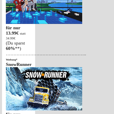
für nur
13.99€
statt
34.99€
(Du sparst
60%
**)
……………………………………………..
Werbung*
SnowRunner