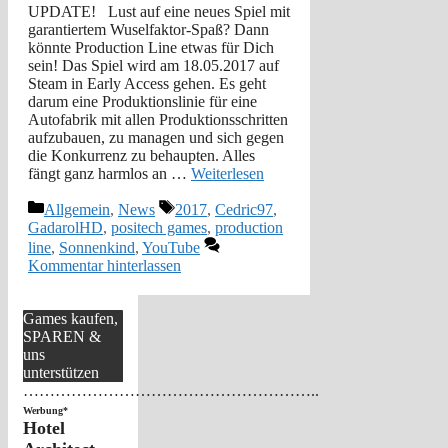
UPDATE! Lust auf eine neues Spiel mit
garantiertem Wuselfaktor-Spaß? Dann
könnte Production Line etwas für Dich
sein! Das Spiel wird am 18.05.2017 auf
Steam in Early Access gehen. Es geht
darum eine Produktionslinie für eine
Autofabrik mit allen Produktionsschritten
aufzubauen, zu managen und sich gegen
die Konkurrenz zu behaupten. Alles
fängt ganz harmlos an …
Weiterlesen
Kategorien
Schlagwörter
Allgemein
,
News
2017
,
Cedric97
,
GadarolHD
,
positech games
,
production
line
,
Sonnenkind
,
YouTube
Kommentar hinterlassen
Games kaufen,
SPAREN &
uns
unterstützen
………………………………………………..
Werbung*
Hotel