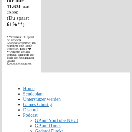
für nur
11.63€
statt
29.99€
(Du sparst
61%
**)
_________
* Werbelink: Du sparst
bei unserem
Kooperationspartner, ich
bekomme eine kleine
Provision, Danke ❤️
** Angebot zeitlich
begrenzt. Ersparnis auf
Basis der Preisangaben
unseres
Kooperationspartners.
Home
Sendeplan
Unterstützer werden
Games Günstig
Discord
Podcast
GP auf YouTube NEU!
GP auf iTunes
Gadarol Direkt