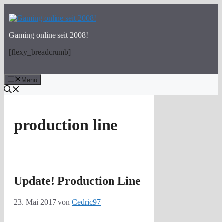
Zum
Inhalt
springen
Gaming online seit 2008!
[flexy_breadcrumb]
Menü
production line
Update! Production Line
23. Mai 2017
von
Cedric97