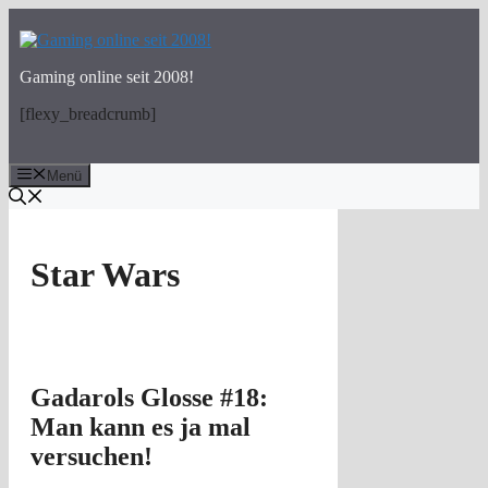
Zum
Inhalt
springen
Gaming online seit 2008!
[flexy_breadcrumb]
Menü
Star Wars
Gadarols Glosse #18:
Man kann es ja mal
versuchen!