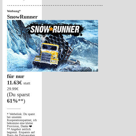
……………………………………………..
Werbung*
SnowRunner
für nur
11.63€
statt
29.99€
(Du sparst
61%
**)
_________
* Werbelink: Du sparst
bei unserem
Kooperationspartner, ich
bekomme eine kleine
Provision, Danke ❤️
** Angebot zeitlich
begrenzt. Ersparnis auf
Basis der Preisangaben