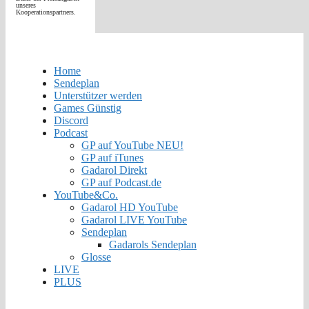
unseres
Kooperationspartners.
Home
Sendeplan
Unterstützer werden
Games Günstig
Discord
Podcast
GP auf YouTube NEU!
GP auf iTunes
Gadarol Direkt
GP auf Podcast.de
YouTube&Co.
Gadarol HD YouTube
Gadarol LIVE YouTube
Sendeplan
Gadarols Sendeplan
Glosse
LIVE
PLUS