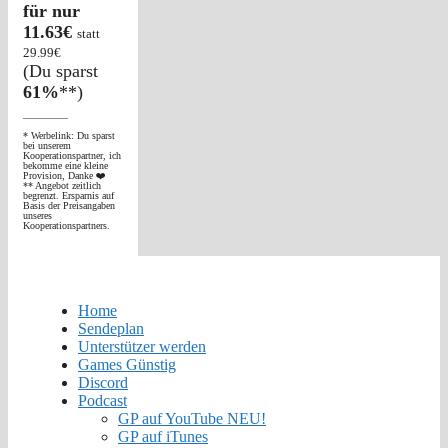
für nur
11.63€
statt
29.99€
(Du sparst
61%
**)
_________
* Werbelink: Du sparst
bei unserem
Kooperationspartner, ich
bekomme eine kleine
Provision, Danke ❤️
** Angebot zeitlich
begrenzt. Ersparnis auf
Basis der Preisangaben
unseres
Kooperationspartners.
Home
Sendeplan
Unterstützer werden
Games Günstig
Discord
Podcast
GP auf YouTube NEU!
GP auf iTunes