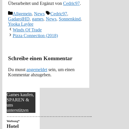
Überarbeitet und Ergänzt von
Cedric97
.
Kategorien
Schlagwörter
Allgemein
,
News
Cedric97
,
GadarolHD
,
games
,
News
,
Sonnenkind
,
Yooka Laylee
Winds Of Trade
Pizza Connection (2018)
Schreibe einen Kommentar
Du musst
angemeldet
sein, um einen
Kommentar abzugeben.
Games kaufen,
SPAREN &
uns
unterstützen
………………………………………………..
Werbung*
Hotel