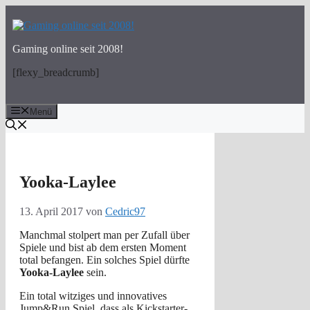
Zum
Inhalt
springen
Gaming online seit 2008!
[flexy_breadcrumb]
Menü
Yooka-Laylee
13. April 2017
von
Cedric97
Manchmal stolpert man per Zufall über
Spiele und bist ab dem ersten Moment
total befangen. Ein solches Spiel dürfte
Yooka-Laylee
sein.
Ein total witziges und innovatives
Jump&Run Spiel, dass als Kickstarter-