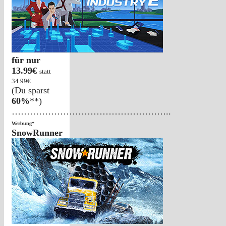
für nur
13.99€
statt
34.99€
(Du sparst
60%
**)
……………………………………………..
Werbung*
SnowRunner